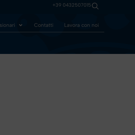
+39 0432507015
ionari
Contatti
Lavora con noi