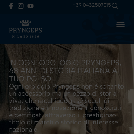
+39 0432507015
IN OGNI OROLOGIO PRYNGEPS,
68 ANNI DI STORIA ITALIANA AL
TUO POLSO
Ogni orologio Pryngeps non è soltanto
un accessorio ma un pezzo di storia
viva, che racchiude in sé secoli di
tradizione e innovazione, riconosciuti
e certificati attraverso il prestigioso
titolo di marchio storico di interesse
nazionale