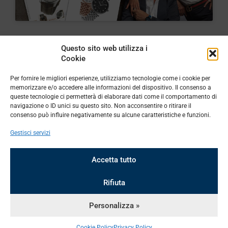
Questo sito web utilizza i
Cookie
Per fornire le migliori esperienze, utilizziamo tecnologie come i cookie per
CONCESSIONARI
UFFICIALI
memorizzare e/o accedere alle informazioni del dispositivo. Il consenso a
queste tecnologie ci permetterà di elaborare dati come il comportamento di
navigazione o ID unici su questo sito. Non acconsentire o ritirare il
Scopri di più
consenso può influire negativamente su alcune caratteristiche e funzioni.
Gestisci servizi
Accetta tutto
Collezioni
Assistenza
Informazioni
Rifiuta
Roma
Mediterraneo
Concessionari
Privacy Policy
Personalizza »
Stelvio
Adriatico
Contatti
Cookie Policy
Wall
Erre
Lavora
Termini e
Cookie Policy
Privacy Policy